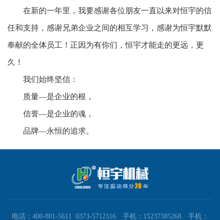
在新的一年里，我要感谢各位朋友一直以来对恒宇的信
任和支持，感谢兄弟企业之间的相互学习，感谢为恒宇默默
奉献的全体员工！正因为有你们，恒宇才能走的更远，更
久！
我们始终坚信：
质量—是企业的根，
信誉—是企业的魂，
品牌—永恒的追求。
电话：400-801-5611 0373-5712316 手机：15237385268 手机：