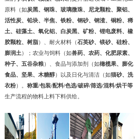
原料‌（如
炭黑、钢珠、玻璃微珠、尼龙颗粒、聚铝、
活性炭、铅块、半焦、铁粉、钢砂、钢渣、铜粉、稀
土、硅藻土、氧化铝、白炭黑、矿粉、锂电废料、橡
胶颗粒、树脂
）、耐火材料（
石英砂、镁砂、硅粉、
膨润土
）‌；农业与饲料‌（如
兽药、农药、化肥尿素、
种子、五谷杂粮
）、‌食品与添加剂‌（如
橄榄果、膨化
食品、坚果、木糖醇
）以及‌日化与清洁‌（如
猫砂、洗
衣粉
）。
称重/包装/配料/色选/破碎/筛选/混料/烘干等
生产流程的物料上料下料供给。