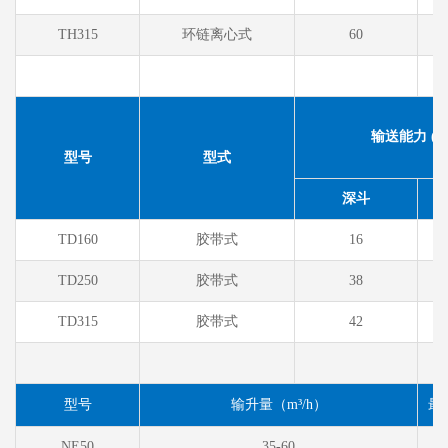
TH315
环链离心式
60
输送能力 (m³
型号
型式
深斗
TD160
胶带式
16
TD250
胶带式
38
TD315
胶带式
42
型号
输升量（m³/h）
最
NE50
35-60