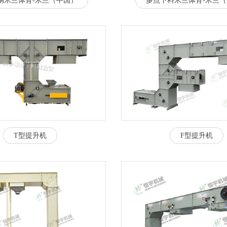
钢米兰体育-米兰（中国）
多点下料米兰体育-米兰
T型提升机
F型提升机