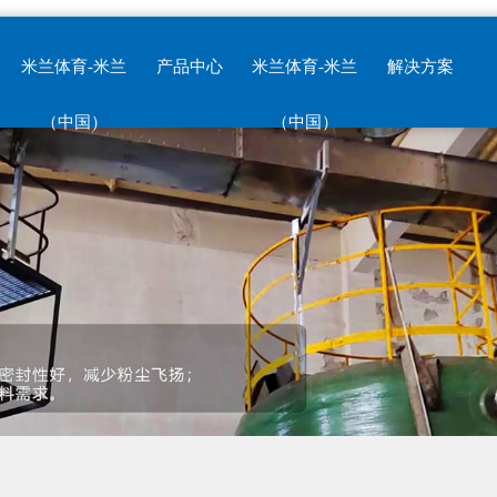
米兰体育-米兰
产品中心
米兰体育-米兰
解决方案
（中国）
（中国）