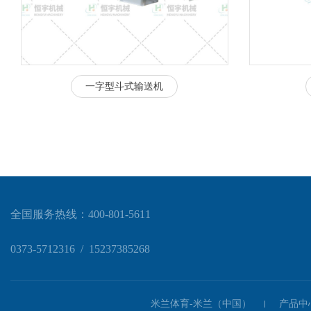
一字型斗式输送机
全国服务热线：
400-801-5611
0373-5712316
/
15237385268
米兰体育-米兰（中国）
产品中