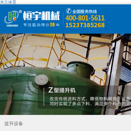
米兰体育
米兰体育
产品中心
米兰体育-米兰（中国）
解决方案
精彩视频
走进恒宇
提升设备