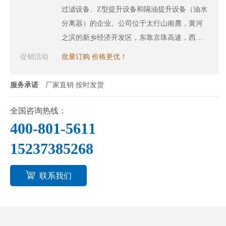
过滤设备、Z型提升设备和隔油提升设备（油水
分离器）的企业。公司位于太行山南麓，黄河
之滨的新乡经济开发区，东靠京珠高速，西临
京广铁路，中有107国道，交通便利，四通八
促销活动
批量订购 价格更优！
达。0373-5712316
服务承诺
厂家直销 按时发货
全国咨询热线：
400-801-5611
15237385268
联系我们