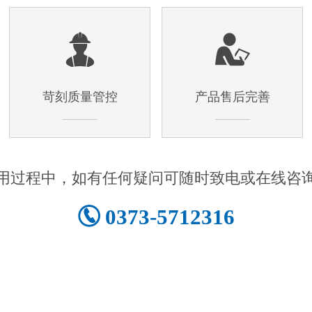
苛刻质量管控
产品售后完善
用过程中，如有任何疑问可随时致电或在线咨
0373-5712316