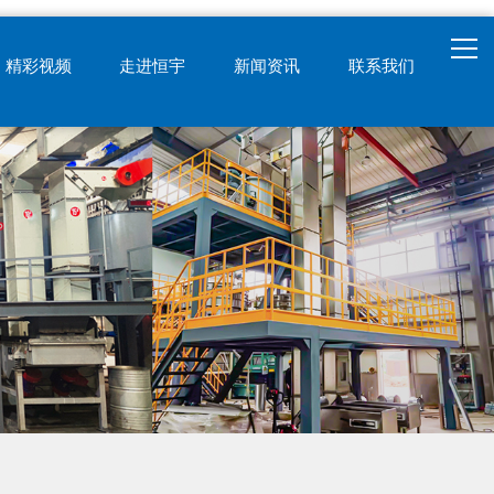
精彩视频
走进恒宇
新闻资讯
联系我们