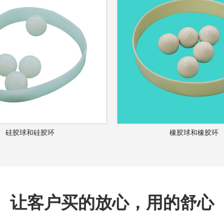
硅胶球和硅胶环
橡胶球和橡胶环
让客户买的放心，用的舒心