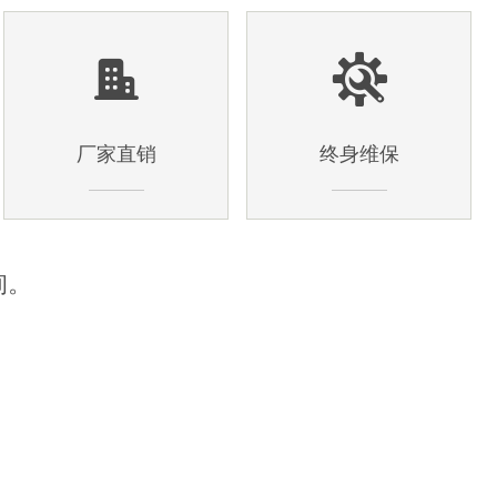
厂家直销
终身维保
询。