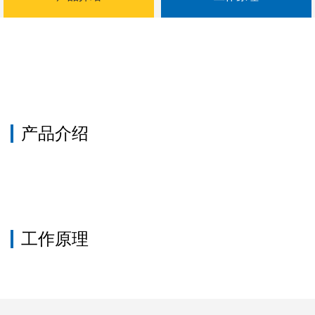
产品介绍
工作原理