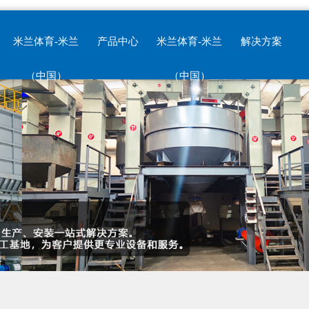
米兰体育-米兰
产品中心
米兰体育-米兰
解决方案
（中国）
（中国）